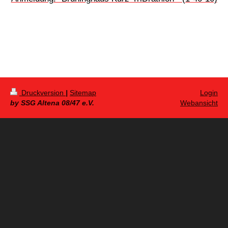
Druckversion
|
Sitemap
Login
by SSG Altena 08/47 e.V.
Webansicht