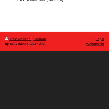
Druckversion
|
Sitemap
Login
by SSG Altena 08/47 e.V.
Webansicht